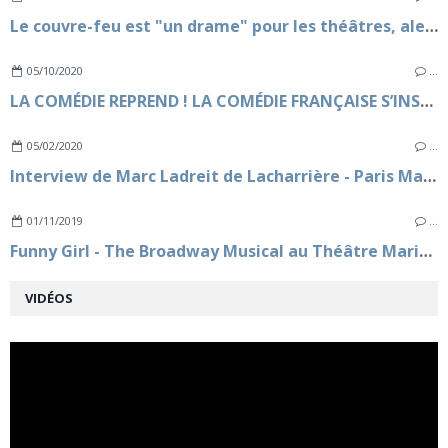
Le couvre-feu est "un drame" pour les théâtres, alerte Marc Ladreit de Lacharrière
05/10/2020
…
LA COMÉDIE REPREND ! LA COMÉDIE FRANÇAISE S’INSTALLE AU THÉATRE MARIGNY
05/02/2020
…
Interview de Marc Ladreit de Lacharrière - Paris Match
01/11/2019
…
Funny Girl - The Broadway Musical au Théâtre Marigny à partir du 7 novembre 2019
VIDÉOS