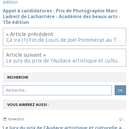
Appel à candidatures - Prix de Photographie Marc
Ladreit de Lacharrière - Académie des beaux-arts -
15e édition
« Article précédent
Ça ira (1) Fin de Louis de Joël Pommerat au Théâtre de la Porte Saint-Martin à partir du 13 avril
Article suivant »
Le jury du prix de l’Audace artistique et culturelle 2019 a désigné les 3 projets lauréats
RECHERCHE
VOUS AIMEREZ AUSSI :
10/04/2025
…
Le Jury du prix de l'Audace artistique et culturelle a désigné les 3 lauréats