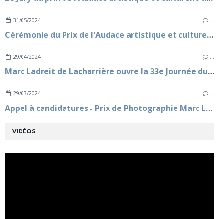
31/05/2024
…
Cérémonie du Prix de l'Audace artistique et culturelle 2024
29/04/2024
…
Marc Ladreit de Lacharrière ouvre la 33e Journée du Livre Politique à l'Assemblée nationale
29/03/2024
…
Appel à candidatures - Prix de Photographie Marc Ladreit de Lacharrière - Académie des beaux-arts - 15e édition
VIDÉOS