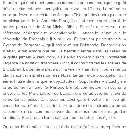
Sa mère qui était monteuse au cinéma lui en a communiqué le goût
dès la petite enfance. Incroyable mais vrai : à 10 ans, il a même eu
pour professeur de récitation Jacques Toja, qui deviendra plus tard
administrateur de la Comédie-Française. Lui-même sera le prof de
maths particulier de Jean-Michel Ribes. Pas sûr que ce soit une
référence pédagogique exceptionnelle. Lancez-le plutôt sur le
répertoire du Français : il a tout vu. Et souvent plusieurs fois. «
Cyrano de Bergerac », qu’il soit joué par Belmondo, Depardieu ou
Weber, le fait encore pleurer. Ce besoin d’entrer dans les salles ne
le quitte jamais. A New York, où il allait souvent quand il possédait
l’agence de notation financière Ficht, il connaît toutes les scènes de
Broadway. La dernière pièce qu’il a vue : « Hamilton », où les héros
blancs sont interprétés par des Noirs. Le genre de provocation qu’il
aime. Inutile de dire que le boycott des « Suppliantes » d’Eschyle à
la Sorbonne l’a navré. Si Philippe Brunet, son metteur en scène, a
encore la foi, Marc Ladreit de Lacharrière serait sûrement ravi de
remonter sa pièce. Car, pour lui, c’est ça le théâtre : un lieu qui
casse les barrières. Et, surtout, un des derniers endroits où on se
rassemble, où on communie avec des artistes et où on partage des
émotions. Presque un lieu sacré comme, autrefois, les églises.
Or, dans le monde actuel, celui du digital (où ses entreprises se