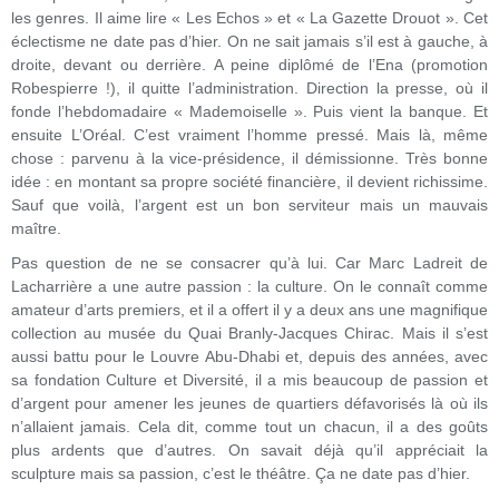
les genres. Il aime lire « Les Echos » et « La Gazette Drouot ». Cet
éclectisme ne date pas d’hier. On ne sait jamais s’il est à gauche, à
droite, devant ou derrière. A peine diplômé de l’Ena (promotion
Robespierre !), il quitte l’administration. Direction la presse, où il
fonde l’hebdomadaire « Mademoiselle ». Puis vient la banque. Et
ensuite L’Oréal. C’est vraiment l’homme pressé. Mais là, même
chose : parvenu à la vice-présidence, il démissionne. Très bonne
idée : en montant sa propre société financière, il devient richissime.
Sauf que voilà, l’argent est un bon serviteur mais un mauvais
maître.
Pas question de ne se consacrer qu’à lui. Car Marc Ladreit de
Lacharrière a une autre passion : la culture. On le connaît comme
amateur d’arts premiers, et il a offert il y a deux ans une magnifique
collection au musée du Quai Branly-Jacques Chirac. Mais il s’est
aussi battu pour le Louvre Abu-Dhabi et, depuis des années, avec
sa fondation Culture et Diversité, il a mis beaucoup de passion et
d’argent pour amener les jeunes de quartiers défavorisés là où ils
n’allaient jamais. Cela dit, comme tout un chacun, il a des goûts
plus ardents que d’autres. On savait déjà qu’il appréciait la
sculpture mais sa passion, c’est le théâtre. Ça ne date pas d’hier.