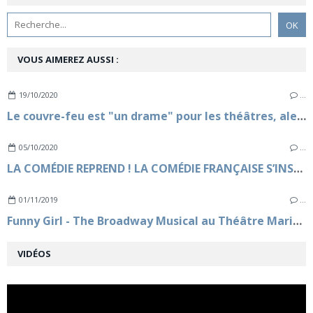
VOUS AIMEREZ AUSSI :
19/10/2020
…
Le couvre-feu est "un drame" pour les théâtres, alerte Marc Ladreit de Lacharrière
05/10/2020
…
LA COMÉDIE REPREND ! LA COMÉDIE FRANÇAISE S’INSTALLE AU THÉATRE MARIGNY
01/11/2019
…
Funny Girl - The Broadway Musical au Théâtre Marigny à partir du 7 novembre 2019
VIDÉOS