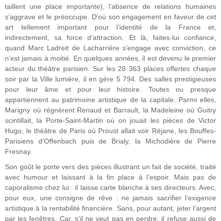
taillent une place importante), l’absence de relations humaines
s’aggrave et le préoccupe. D’où son engagement en faveur de cet
art tellement important pour l’identité de la France et,
indirectement, sa force d’attraction. Et là, faites-lui confiance,
quand Marc Ladreit de Lacharrière s’engage avec conviction, ce
n’est jamais à moitié. En quelques années, il est devenu le premier
acteur du théâtre parisien. Sur les 28 363 places offertes chaque
soir par la Ville lumière, il en gère 5 794. Des salles prestigieuses
pour leur âme et pour leur histoire. Toutes ou presque
appartiennent au patrimoine artistique de la capitale. Parmi elles,
Marigny où régnèrent Renaud et Barrault, la Madeleine où Guitry
scintillait, la Porte-Saint-Martin où on jouait les pièces de Victor
Hugo, le théâtre de Paris où Proust allait voir Réjane, les Bouffes-
Parisiens d’Offenbach puis de Brialy, la Michodière de Pierre
Fresnay.
Son goût le porte vers des pièces illustrant un fait de société, traité
avec humour et laissant à la fin place à l’espoir. Mais pas de
caporalisme chez lui : il laisse carte blanche à ses directeurs. Avec,
pour eux, une consigne de rêve : ne jamais sacrifier l’exigence
artistique à la rentabilité financière. Sans, pour autant, jeter l’argent
par les fenêtres. Car, s’il ne veut pas en perdre, il refuse aussi de