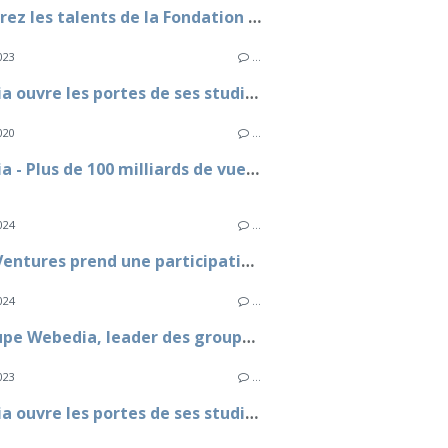
Découvrez les talents de la Fondation Culture & Diversité qui exposeront leurs œuvres lors de l’édition 2025 de 100% L’EXPO
023
…
Webedia ouvre les portes de ses studios au grand public le samedi 23 septembre 2023
020
…
Webedia - Plus de 100 milliards de vues sur les chaines YouTube des influenceurs francophones en 2019
024
…
Aglaé Ventures prend une participation au capital de Webedia aux côtés de Fimalac
024
…
Le groupe Webedia, leader des groupes médias sur la vidéo sociale en France
023
…
Webedia ouvre les portes de ses studios au grand public le samedi 23 septembre 2023