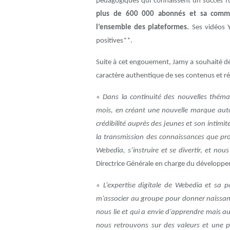
pédagogiques qui connaissent
un succès f
plus de 600 000 abonnés et sa commu
l’ensemble des plateformes.
Ses vidéos Y
positives**.
Suite à cet engouement, Jamy a souhaité 
caractère authentique de ses contenus et 
«
Dans la continuité des nouvelles théma
mois, en créant une nouvelle marque auto
crédibilité auprès des jeunes et son intim
la transmission des connaissances que p
Webedia, s’instruire et se divertir, et nou
Directrice Générale en charge du dévelop
«
L’expertise digitale de Webedia et sa 
m’associer au groupe pour donner naissance
nous lie et qui a envie d’apprendre mais 
nous retrouvons sur des valeurs et un