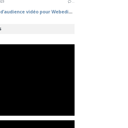
023
…
Record d’audience vidéo pour Webedia selon médiamétrie/netratings
S