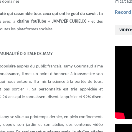
23/01/2
es domaines.
té qui rassemble tous ceux qui ont le goût du savoir
. La
s avec la
chaîne YouTube « JAMY/ÉPICURIEUX »
et des
utes les plateformes sociales.
VIDÉO
MMUNAUTÉ DIGITALE DE JAMY
s populaire auprès du public français, Jamy Gourmaud aime
connaissance, il met un point d’honneur à transmettre son
 nous entoure. Il a mis la science à la portée de tous,
 pas sorcier ». Sa personnalité est très appréciée et
-24 ans qui le connaissent disent l’apprécier et 92% disent
e Jamy se situe au printemps dernier, en plein confinement.
, depuis son jardin et son atelier, des contenus vidéo