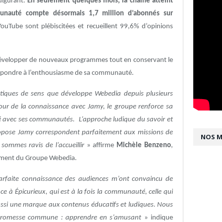
ulgurant.
En seulement quelques mois, la chaîne atteint
nauté compte désormais 1,7 million d’abonnés sur
ouTube sont plébiscitées et recueillent 99,6% d’opinions
développer de nouveaux programmes tout en conservant le
répondre à l’enthousiasme de sa communauté.
tiques de sens que développe Webedia depuis plusieurs
ur de la connaissance avec Jamy, le groupe renforce sa
ité avec ses communautés. L’approche ludique du savoir et
ropose Jamy correspondent parfaitement aux missions de
NOS 
s sommes ravis de l’accueillir
» affirme
Michèle Benzeno
,
pement du Groupe Webedia.
parfaite connaissance des audiences m’ont convaincu de
 à Épicurieux, qui est à la fois la communauté, celle qui
aussi une marque aux contenus éducatifs et ludiques. Nous
e promesse commune : apprendre en s’amusant
» indique