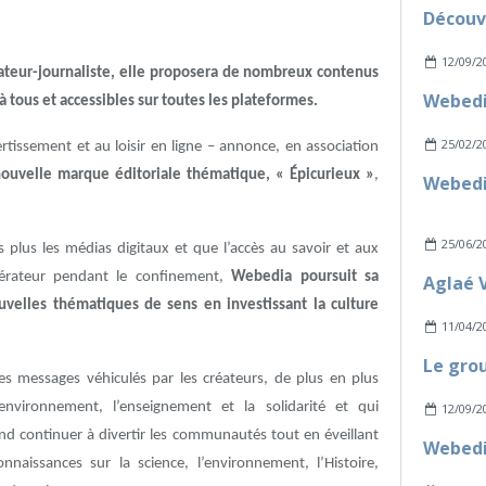
12/09/2
ateur-journaliste, elle proposera de nombreux contenus
à tous et accessibles sur toutes les plateformes.
25/02/2
tissement et au loisir en ligne – annonce, en association
ouvelle marque éditoriale thématique, « Épicurieux »
,
25/06/2
s plus les médias digitaux et que l’accès au savoir et aux
lérateur pendant le confinement,
Webedia poursuit sa
ouvelles thématiques de sens en investissant la culture
11/04/2
s messages véhiculés par les créateurs, de plus en plus
environnement, l’enseignement et la solidarité et qui
12/09/2
nd continuer à divertir les communautés tout en éveillant
nnaissances sur la science, l’environnement, l’Histoire,