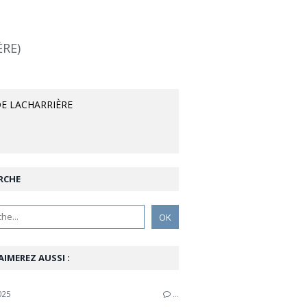
ÈRE)
E LACHARRIÈRE
RCHE
AIMEREZ AUSSI :
025
…