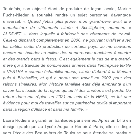
Toutefois, son objectif étant de produire de façon locale, Marine
Fuchs-Nieder a souhaité rendre un sujet personnel davantage
universel. «
Quand j’étais plus jeune, mon grand-père avait une
manufacture de vêtements située à Schiltigheim, nommée «
ALSAVET », dans laquelle il fabriquait des vêtements de travail.
Celle-ci disparaît complètement en 2006, ne pouvant rivaliser avec
les faibles coûts de production de certains pays. Je me souviens
encore me balader au milieu des nombreuses machines à coudre
et des grands bacs à tissus. C’est également le cas de ma grand-
mère qui a travaillé de nombreuses années dans l’entreprise textile
« VESTRA » comme échantillonneuse, située d’abord à la Meinau
puis à Bischwiller, et qui a perdu son travail en 2002 pour des
raisons similaires. Mon histoire familiale était déjà empreinte d’un
savoir-faire textile de la région qui au fil des années s’est perdu. De
retour dans ma région en 2021 au sein de la HEAR, ce fut une
évidence pour moi de travailler sur ce patrimoine textile si important
dans la région d’Alsace et dans ma famille.
»
Laura Rodière a grandi en banlieues parisiennes. Après un BTS en
design graphique au Lycée Auguste Renoir à Paris, elle se dirige
vers l’école des Beaux-Arts de Toulouse pour étendre sa pratique