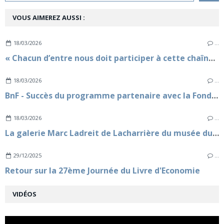
VOUS AIMEREZ AUSSI :
18/03/2026
…
« Chacun d’entre nous doit participer à cette chaîne vertueuse et être des relais de prévention » - La Fondation Marc Ladreit de Lacharrière renforce son soutien en faveur de la Fondation Agir pour le Coeur des Femmes
18/03/2026
…
BnF - Succès du programme partenaire avec la Fondation Marc Ladreit de Lacharrière pour l'année universitaire 2025-2026
18/03/2026
…
La galerie Marc Ladreit de Lacharrière du musée du quai Branly Jacques Chirac lance l'exposition temporaire 1913 - 1923 : L'Esprit du Temps
29/12/2025
…
Retour sur la 27ème Journée du Livre d'Economie
VIDÉOS