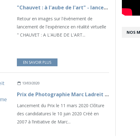
"Chauvet : à l'aube de l'art" - lancement institutionnel de l'expérience en réalité virtuelle
Retour en images sur l'événement de
lancement de l'expérience en réalité virtuelle
NOS 
" CHAUVET : A L'AUBE DE L'ART...
EN SAVOIR PLUS
13/03/2020
Prix de Photographie Marc Ladreit de Lacharrière en partenariat avec l’Académie des beaux-arts - Treizième édition
Lancement du Prix le 11 mars 2020 Clôture
des candidatures le 10 juin 2020 Créé en
2007 à l’initiative de Marc...