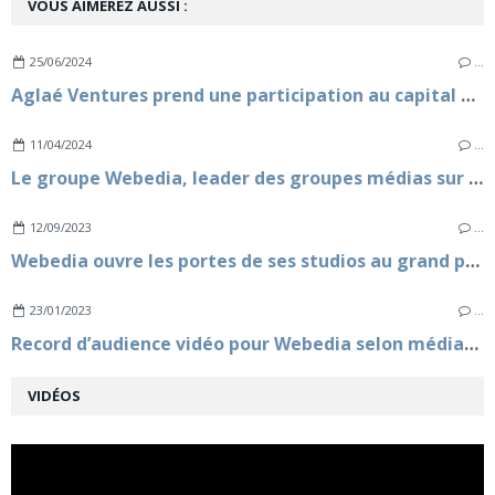
VOUS AIMEREZ AUSSI :
25/06/2024
…
Aglaé Ventures prend une participation au capital de Webedia aux côtés de Fimalac
11/04/2024
…
Le groupe Webedia, leader des groupes médias sur la vidéo sociale en France
12/09/2023
…
Webedia ouvre les portes de ses studios au grand public le samedi 23 septembre 2023
23/01/2023
…
Record d’audience vidéo pour Webedia selon médiamétrie/netratings
VIDÉOS