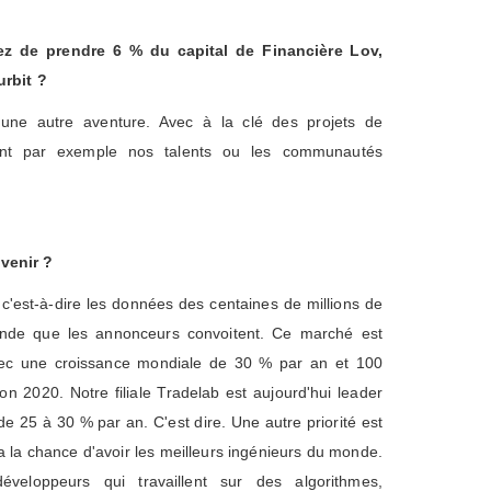
z de prendre 6 % du capital de Financière Lov,
urbit ?
d'une autre aventure. Avec à la clé des projets de
quant par exemple nos talents ou les communautés
venir ?
, c'est-à-dire les données des centaines de millions de
monde que les annonceurs convoitent. Ce marché est
vec une croissance mondiale de 30 % par an et 100
zon 2020. Notre filiale Tradelab est aujourd'hui leader
e 25 à 30 % par an. C'est dire. Une autre priorité est
a la chance d'avoir les meilleurs ingénieurs du monde.
veloppeurs qui travaillent sur des algorithmes,