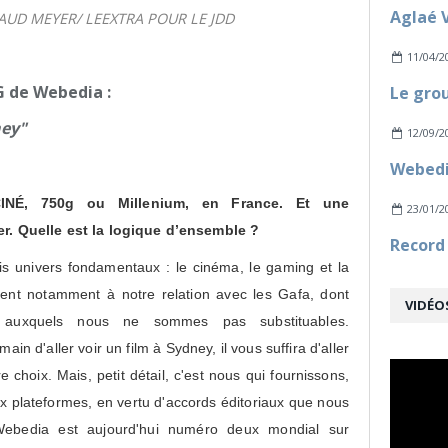
NAUD MEYER/ LEEXTRA POUR LE JDD
11/04/2
 de Webedia :
ney"
12/09/2
INÉ, 750g ou Millenium, en France. Et une
23/01/2
ger. Quelle est la logique d’ensemble ?
is univers fondamentaux : le cinéma, le gaming et la
tient notamment à notre relation avec les Gafa, dont
VIDÉO
auxquels nous ne sommes pas substituables.
 d'aller voir un film à Sydney, il vous suffira d'aller
choix. Mais, petit détail, c'est nous qui fournissons,
ux plateformes, en vertu d'accords éditoriaux que nous
Webedia est aujourd'hui numéro deux mondial sur