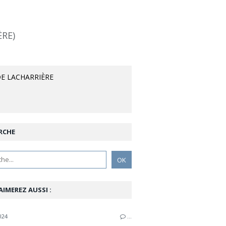
ÈRE)
E LACHARRIÈRE
RCHE
AIMEREZ AUSSI :
024
…