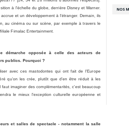
etta777 [24, 34 et 26 millions d'abonnés respectifs].
ition à l'échelle du globe, derrière Disney et Warner.
NOS 
é accrue et un développement à l'étranger. Demain, ils
on, au cinéma ou sur scène, par exemple à travers le
filiale Fimalac Entertainment.
ne démarche opposée à celle des acteurs de
irs publics. Pourquoi ?
valiser avec ces mastodontes qui ont fait de l'Europe
éré qu'on les crée, plutôt que d'en être réduit à les
, il faut imaginer des complémentarités, c'est beaucoup
éfendra le mieux l'exception culturelle européenne et
urs et sall
es de spectacle - notamment la salle