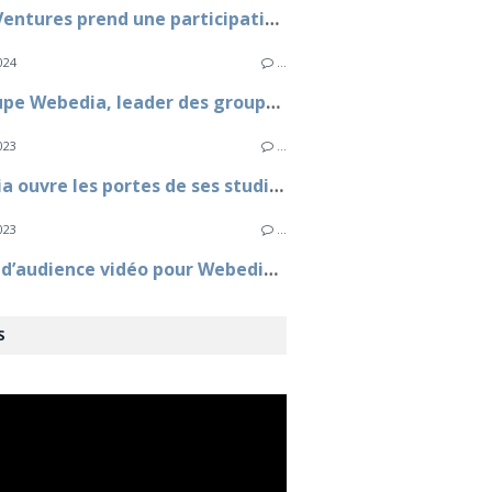
Aglaé Ventures prend une participation au capital de Webedia aux côtés de Fimalac
024
…
Le groupe Webedia, leader des groupes médias sur la vidéo sociale en France
023
…
Webedia ouvre les portes de ses studios au grand public le samedi 23 septembre 2023
023
…
Record d’audience vidéo pour Webedia selon médiamétrie/netratings
S