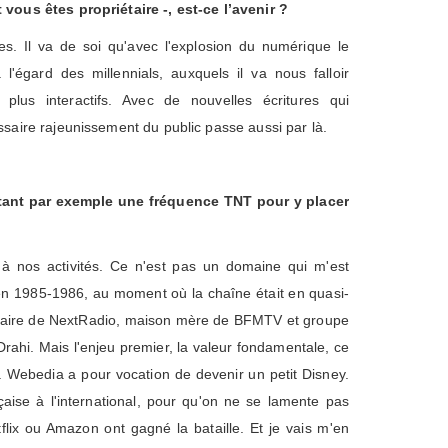
 vous êtes propriétaire -, est-ce l’avenir ?
les. Il va de soi qu'avec l'explosion du numérique le
 l'égard des millennials, auxquels il va nous falloir
plus interactifs. Avec de nouvelles écritures qui
ssaire rajeunissement du public passe aussi par là.
etant par exemple une fréquence TNT pour y placer
 à nos activités. Ce n'est pas un domaine qui m'est
en 1985-1986, au moment où la chaîne était en quasi-
tionnaire de NextRadio, maison mère de BFMTV et groupe
 Drahi. Mais l'enjeu premier, la valeur fondamentale, ce
n. Webedia a pour vocation de devenir un petit Disney.
çaise à l'international, pour qu'on ne se lamente pas
flix ou Amazon ont gagné la bataille. Et je vais m'en