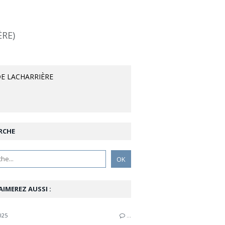
ÈRE)
E LACHARRIÈRE
RCHE
AIMEREZ AUSSI :
025
…