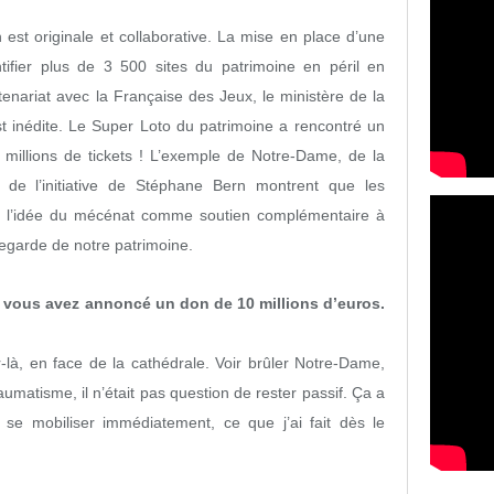
st originale et collaborative. La mise en place d’une
ntifier plus de 3 500 sites du patrimoine en péril en
tenariat avec la Française des Jeux, le ministère de la
st inédite. Le Super Loto du patrimoine a rencontré un
millions de tickets ! L’exemple de Notre-Dame, de la
 de l’initiative de Stéphane Bern montrent que les
à l’idée du mécénat comme soutien complémentaire à
vegarde de notre patrimoine.
, vous avez annoncé un don de 10 millions d’euros.
?
r-là, en face de la cathédrale. Voir brûler Notre-Dame,
raumatisme, il n’était pas question de rester passif. Ça a
t se mobiliser immédiatement, ce que j’ai fait dès le