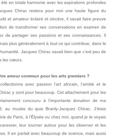
 été en totale harmonie avec les aspirations profondes
acques Chirac restera pour moi une haute figure du
dit et amateur éclairé et sincère, il savait faire preuve
ntation de transformer ses conversations en examen de
ieux de partager ses passions et ses connaissances. Il
mais plus généralement à tout ce qui contribue, dans le
humanité. Jacques Chirac savait bien que c’est peu de
as les cœurs.
re amour commun pour les arts premiers ?
lectionne avec passion l’art africain, l’amitié et le
Chirac y sont pour beaucoup. Cet attachement pour les
certainement concouru à l’importante donation de ma
2018, au musée du quai Branly-Jacques Chirac. J’étais
ie de Paris, à l’Élysée ou chez moi, quand je le voyais
aresser, leur tourner autour pour les observer et les
tes. Il en parlait avec beaucoup de science, mais aussi