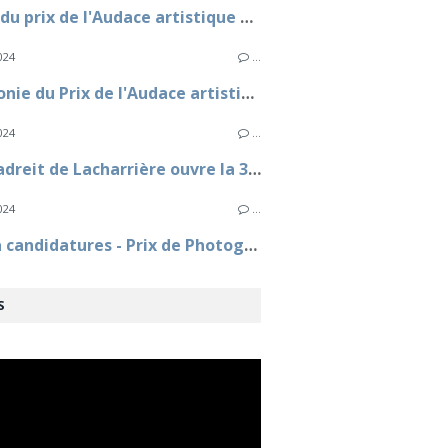
Le Jury du prix de l'Audace artistique et culturelle a désigné les 3 lauréats
024
…
Cérémonie du Prix de l'Audace artistique et culturelle 2024
024
…
Marc Ladreit de Lacharrière ouvre la 33e Journée du Livre Politique à l'Assemblée nationale
024
…
Appel à candidatures - Prix de Photographie Marc Ladreit de Lacharrière - Académie des beaux-arts - 15e édition
S