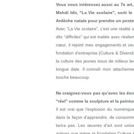
Vous vous intéressez aussi au 7e art
Mehdi Idir, “La Vie scolaire”, sorti 
Ardèche natale pour prendre un post
Avec “La Vie scolaire”, c’est une réalité
dits “difficiles” qui est traitée avec réal
cœur, il rejoint mes engagements et ce
fondation d’entreprise (Culture & Diversi
la culture des jeunes issus de milieux 
longue date. Il connaît mon attachemen
touche beaucoup.
Ne craignez-vous pas qu’avec les écra
“réel” comme la sculpture et la peintu
Il est vrai que l’explosion du numériqu
dans la façon d’apprendre, de consommer,
tarira pas. Les œuvres d’art sont unive
actions que mène la Fondation Culture & 