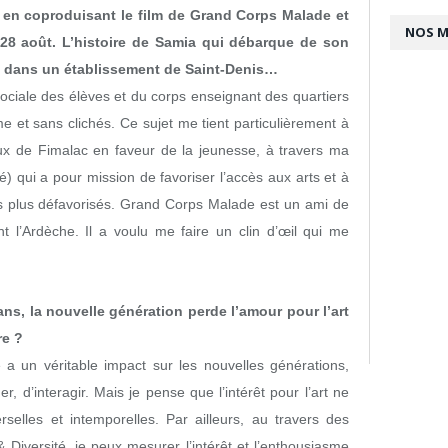
, en coproduisant le film de Grand Corps Malade et
NOS 
le 28 août. L’histoire de Samia qui débarque de son
e dans un établissement de Saint-Denis…
 sociale des élèves et du corps enseignant des quartiers
isme et sans clichés. Ce sujet me tient particulièrement à
ux de Fimalac en faveur de la jeunesse, à travers ma
té) qui a pour mission de favoriser l’accès aux arts et à
les plus défavorisés. Grand Corps Malade est un ami de
t l’Ardèche. Il a voulu me faire un clin d’œil qui me
ns, la nouvelle génération perde l’amour pour l’art
re ?
e a un véritable impact sur les nouvelles générations,
 d’interagir. Mais je pense que l’intérêt pour l’art ne
rselles et intemporelles. Par ailleurs, au travers des
Diversité, je peux mesurer l’intérêt et l’enthousiasme