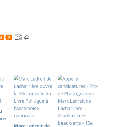
st
0
u
ace
Marc Ladreit de