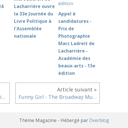
24
Lacharrière ouvre
la 33e Journée du
Appel à
Livre Politique à
candidatures -
l'Assemblée
Prix de
nationale
Photographie
Marc Ladreit de
Lacharrière -
Académie des
beaux-arts - 15e
édition
Article suivant »
« Ramener les enfants du digital vers la télévision »
Funny Girl - The Broadway Musical au Théâtre Marigny à partir du 7 novembre 2019
Thème Magazine - Hébergé par
Overblog