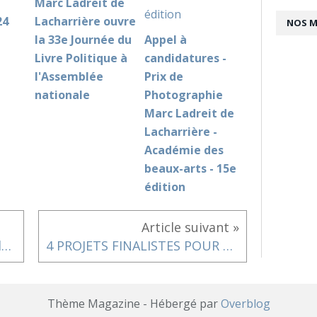
Marc Ladreit de
24
Lacharrière ouvre
NOS 
la 33e Journée du
Appel à
Livre Politique à
candidatures -
l'Assemblée
Prix de
nationale
Photographie
Marc Ladreit de
Lacharrière -
Académie des
beaux-arts - 15e
édition
Article suivant »
"Chauvet : à l'aube de l'art" - lancement institutionnel de l'expérience en réalité virtuelle
4 PROJETS FINALISTES POUR LA PREMIÈRE ÉDITION DU PRIX ÉTUDIANT COAL – CULTURE & DIVERSITÉ !
Thème Magazine - Hébergé par
Overblog