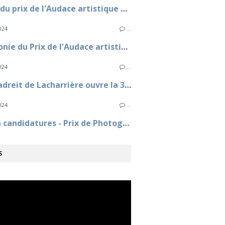
Le Jury du prix de l'Audace artistique et culturelle a désigné les 3 lauréats
024
…
Cérémonie du Prix de l'Audace artistique et culturelle 2024
024
…
Marc Ladreit de Lacharrière ouvre la 33e Journée du Livre Politique à l'Assemblée nationale
024
…
Appel à candidatures - Prix de Photographie Marc Ladreit de Lacharrière - Académie des beaux-arts - 15e édition
S