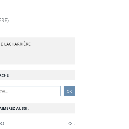
ÈRE)
E LACHARRIÈRE
RCHE
AIMEREZ AUSSI :
025
…