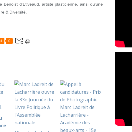
Benoist d’Etiveaud, artiste plasticienne, ainsi qu’une
re & Diversité.
st
0
u
ace