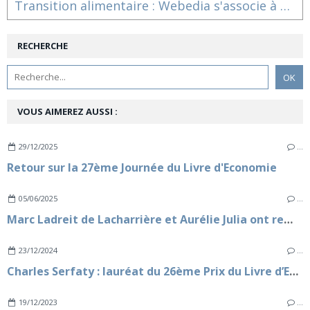
Transition alimentaire : Webedia s'associe à MiiMOSA pour lancer "Les Coups De Pousse" de 750G
RECHERCHE
VOUS AIMEREZ AUSSI :
29/12/2025
…
Retour sur la 27ème Journée du Livre d'Economie
05/06/2025
…
Marc Ladreit de Lacharrière et Aurélie Julia ont remis le Prix de la Revue des Deux Mondes 2025, au talentueux lauréat Richard Malka
23/12/2024
…
Charles Serfaty : lauréat du 26ème Prix du Livre d’Economie
19/12/2023
…