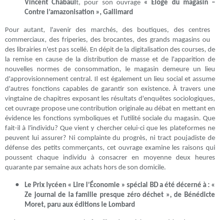
Vincent Chabaul
t, pour son ouvrage
« Eloge du magasin –
Contre l’amazonisation », Gallimard
Pour autant, l'avenir des marchés, des boutiques, des centres
commerciaux, des friperies, des brocantes, des grands magasins ou
des librairies n'est pas scellé. En dépit de la digitalisation des courses, de
la remise en cause de la distribution de masse et de l'apparition de
nouvelles normes de consommation, le magasin demeure un lieu
d'approvisionnement central. Il est également un lieu social et assume
d'autres fonctions capables de garantir son existence. À travers une
vingtaine de chapitres exposant les résultats d'enquêtes sociologiques,
cet ouvrage propose une contribution originale au débat en mettant en
évidence les fonctions symboliques et l'utilité sociale du magasin. Que
fait-il à l'individu? Que vient y chercher celui-ci que les plateformes ne
peuvent lui assurer? Ni complainte du progrès, ni tract poujadiste de
défense des petits commerçants, cet ouvrage examine les raisons qui
poussent chaque individu à consacrer en moyenne deux heures
quarante par semaine aux achats hors de son domicile.
Le Prix lycéen « Lire l’Économie » spécial BD a été décerné à : «
Ze journal de la famille presque zéro déchet », de Bénédicte
Moret, paru aux éditions le Lombard