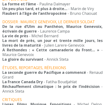
La forme et l’âme
- Paulina Dalmayer
Un peu plus tard, et plus à droite…
- Marin de Viry
Flaubert à l’âge de l’anthropocène
- Bruno Chaouat
DOSSIER : MAURICE GENEVOIX, LE DERNIER SOLDAT
De la rue d’Ulm au Panthéon, Maurice Genevoix,
écrivain de guerre
- Laurence Campa
La vie de près
- Michel Bernard
La mort de près, un jour et trente mille jours, les
livres de la maturité
- Julien Larere-Genevoix
A Rethondes : « Cette camaraderie du Front… »
-
Maurice Genevoix
La gloire du survivant
- Annick Steta
ÉTUDES, REPORTAGES, RÉFLEXIONS
La seconde guerre du Pacifique a commencé
- Renaud
Girard
La France Canada Dry
- Fatiha Boudjahlat
Réchauffement climatique : le prix de l’indécision
-
Annick Steta
CRITIQUES
Livres, Films, Musique, Expositions
- Michel Delon,