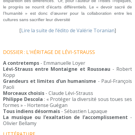
disparition des différences. Or, pour l’auteur de Tristes Tropiques,
le progrès se nourrit d’écarts différentiels. Le « devoir sacré de
l’humanité » est donc d’œuvrer pour la collaboration entre les
cultures sans sacrifier leur diversité
[
Lire la suite de l’édito de Valérie Toranian
]
DOSSIER : L'HÉRITAGE DE LÉVI-STRAUSS
A contretemps
- Emmanuelle Loyer
Lévi-Strauss entre Montaigne et Rousseau
- Robert
Kopp
Grandeurs et limites d’un humanisme
- Paul-François
Paoli
Morceaux choisis
- Claude Lévi-Strauss
Philippe Descola
: « Protéger la diversité sous toues ses
formes » - Hortense Guégan
Tous indiens désormais
- Sébastien Lapaque
La musique ou l’exaltation de l’accomplissement
-
Olivier Bellamy
LITTÉRATURE