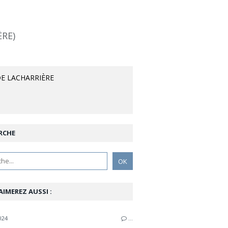
ÈRE)
E LACHARRIÈRE
RCHE
AIMEREZ AUSSI :
024
…