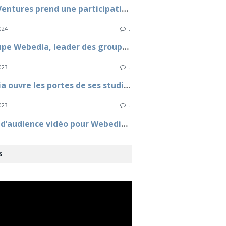
Aglaé Ventures prend une participation au capital de Webedia aux côtés de Fimalac
024
…
Le groupe Webedia, leader des groupes médias sur la vidéo sociale en France
023
…
Webedia ouvre les portes de ses studios au grand public le samedi 23 septembre 2023
023
…
Record d’audience vidéo pour Webedia selon médiamétrie/netratings
S