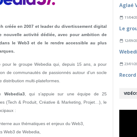
11/04/2
ch créée en 2007 et leader du divertissement digital
e nouvelle activité dédiée, avec pour ambition de
12/09/2
t dans le Web3 et de le rendre accessible au plus
arques.
23/01/2
e pour le groupe Webedia qui, depuis 15 ans, a pour
tion de communautés de passionnés autour d’un socle
 distribution multi-plateformes.
VIDÉO
ée
Webedia3
, qui s’appuie sur une équipe de 25
es (Tech & Produit, Créative & Marketing, Projet…), le
ncipaux :
interne aux thématiques et enjeux du Web3,
ets Web3 de Webedia,