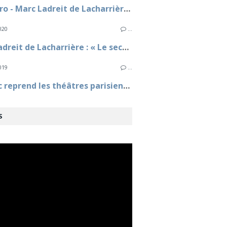
Le Figaro - Marc Ladreit de Lacharrière : «Starmania, une ambition française »
020
…
Marc Ladreit de Lacharrière : « Le secteur privé de la culture est gravement fragilisé » - Le Monde
019
…
Fimalac reprend les théâtres parisiens de Jacques-Antoine Granjon
S