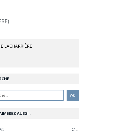
ÈRE)
E LACHARRIÈRE
RCHE
AIMEREZ AUSSI :
023
…