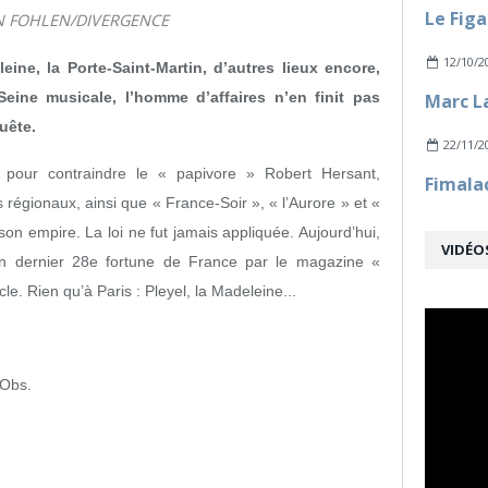
N FOHLEN/DIVERGENCE
12/10/2
eine, la Porte-Saint-Martin, d’autres lieux encore,
Seine musicale, l’homme d’affaires n’en finit pas
uête.
22/11/2
 pour contraindre le « papivore » Robert Hersant,
 régionaux, ainsi que « France-Soir », « l’Aurore » et «
 son empire. La loi ne fut jamais appliquée. Aujourd’hui,
VIDÉO
’an dernier 28e fortune de France par le magazine «
le. Rien qu’à Paris : Pleyel, la Madeleine...
'Obs.