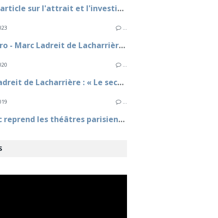
L'Obs - article sur l'attrait et l'investissement de Marc Ladreit de Lacharrière pour le spectacle vivant
023
…
Le Figaro - Marc Ladreit de Lacharrière : «Starmania, une ambition française »
020
…
Marc Ladreit de Lacharrière : « Le secteur privé de la culture est gravement fragilisé » - Le Monde
019
…
Fimalac reprend les théâtres parisiens de Jacques-Antoine Granjon
S