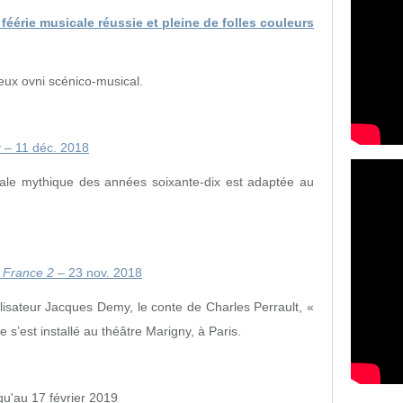
éérie musicale réussie et pleine de folles couleurs
ieux ovni scénico-musical.
x
– 11 déc. 2018
cale mythique des années soixante-dix est adaptée au
–
France 2
– 23 nov. 2018
alisateur Jacques Demy, le conte de Charles Perrault, «
 s’est installé au théâtre Marigny, à Paris.
qu'au 17 février 2019