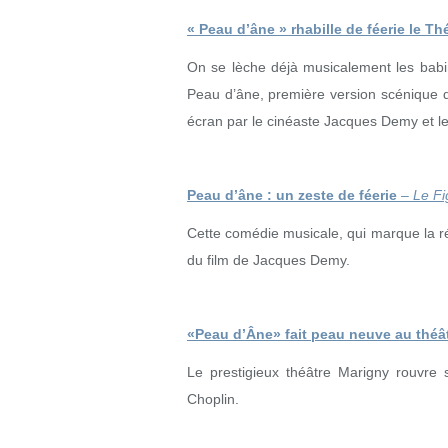
« Peau d’âne » rhabille de féerie le T
On se lèche déjà musicalement les babin
Peau d’âne, première version scénique 
écran par le cinéaste Jacques Demy et l
Peau d’âne : un zeste de féerie
–
Le F
Cette comédie musicale, qui marque la r
du film de Jacques Demy.
«Peau d’Âne» fait peau neuve au théâ
Le prestigieux théâtre Marigny rouvre
Choplin.