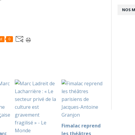
NOS 
st
0
Fimalac reprend
arc
les théâtres