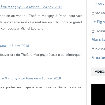
héâtre Marigny
–
Le Monde
– 23 nov. 2018
31/01/2
es en arrivant au Théâtre Marigny, à Paris, pour voir
de la comédie musicale réalisée en 1970 pour le grand
e compositeur Michel Legrand.
12/10/2
igaro
– 16 nov. 2018
22/11/2
éouverture du Théâtre Marigny, réussit à se démarquer
VIDÉO
tre Marigny
–
Le Parisien
– 13 nov. 2018
 ses portes en majesté avec pour capitaine Jean-Luc