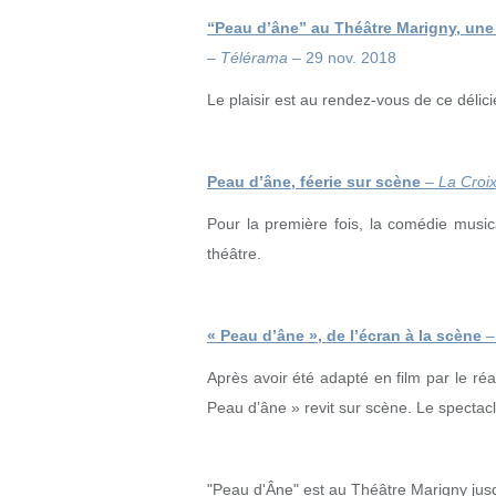
“Peau d’âne” au Théâtre Marigny, une f
–
Télérama
– 29 nov. 2018
Le plaisir est au rendez-vous de ce délic
Peau d’âne, féerie sur scène
–
La Croi
Pour la première fois, la comédie musi
théâtre.
« Peau d’âne », de l’écran à la scène
Après avoir été adapté en film par le ré
Peau d’âne » revit sur scène. Le spectacle
"Peau d'Âne" est au Théâtre Marigny jus