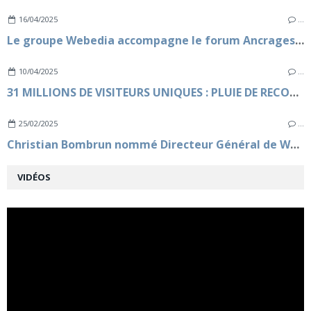
16/04/2025
…
Le groupe Webedia accompagne le forum Ancrages pour une deuxième édition à Marseille
10/04/2025
…
31 MILLIONS DE VISITEURS UNIQUES : PLUIE DE RECORDS D’AUDIENCE POUR LES MARQUES DU GROUPE WEBEDIA EN FÉVRIER 2025
25/02/2025
…
Christian Bombrun nommé Directeur Général de Webedia
VIDÉOS