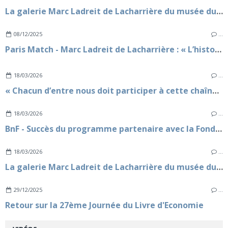
La galerie Marc Ladreit de Lacharrière du musée du quai Branly Jacques Chirac lance l'exposition temporaire 1913 - 1923 : L'Esprit du Temps
08/12/2025
…
Paris Match - Marc Ladreit de Lacharrière : « L’histoire du monde a toujours été affaire de liens entre les civilisations »
18/03/2026
…
« Chacun d’entre nous doit participer à cette chaîne vertueuse et être des relais de prévention » - La Fondation Marc Ladreit de Lacharrière renforce son soutien en faveur de la Fondation Agir pour le Coeur des Femmes
18/03/2026
…
BnF - Succès du programme partenaire avec la Fondation Marc Ladreit de Lacharrière pour l'année universitaire 2025-2026
18/03/2026
…
La galerie Marc Ladreit de Lacharrière du musée du quai Branly Jacques Chirac lance l'exposition temporaire 1913 - 1923 : L'Esprit du Temps
29/12/2025
…
Retour sur la 27ème Journée du Livre d'Economie