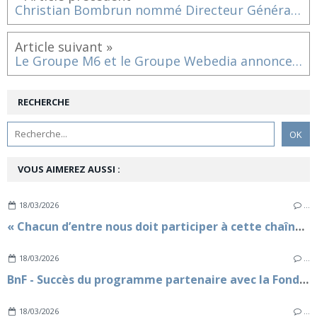
Christian Bombrun nommé Directeur Général de Webedia
Article suivant »
Le Groupe M6 et le Groupe Webedia annoncent un partenariat stratégique éditorial et publicitaire avec M6+
RECHERCHE
VOUS AIMEREZ AUSSI :
18/03/2026
…
« Chacun d’entre nous doit participer à cette chaîne vertueuse et être des relais de prévention » - La Fondation Marc Ladreit de Lacharrière renforce son soutien en faveur de la Fondation Agir pour le Coeur des Femmes
18/03/2026
…
BnF - Succès du programme partenaire avec la Fondation Marc Ladreit de Lacharrière pour l'année universitaire 2025-2026
18/03/2026
…