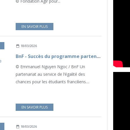
© Fondation Agir pour...
EN SAVOIR PLUS
,
NOS ENGAGEMENTS
18/03/2026
BnF - Succès du programme partenaire avec la Fondation Marc Ladreit de Lacharrière pour l'année universitaire 2025-2026
© Emmanuel Nguyen Ngoc / BnF Un
partenariat au service de l’égalité des
chances pour les étudiants franciliens....
EN SAVOIR PLUS
,
NOS ENGAGEMENTS
18/03/2026