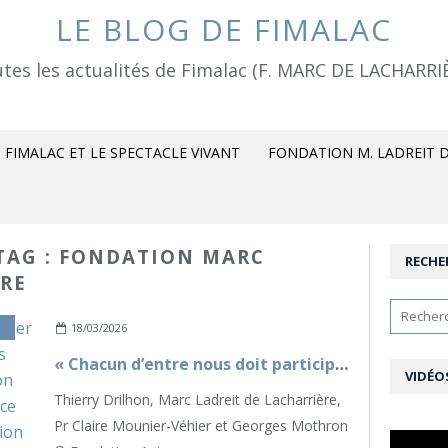
LE BLOG DE FIMALAC
tes les actualités de Fimalac (F. MARC DE LACHARRI
FIMALAC ET LE SPECTACLE VIVANT
FONDATION M. LADREIT D
 TAG : FONDATION MARC
RECHE
ERE
,
NOS ENGAGEMENTS
18/03/2026
« Chacun d’entre nous doit participer à cette chaîne vertueuse et être des relais de prévention » - La Fondation Marc Ladreit de Lacharrière renforce son soutien en faveur de la Fondation Agir pour le Coeur des Femmes
VIDÉO
Thierry Drilhon, Marc Ladreit de Lacharrière,
Pr Claire Mounier-Véhier et Georges Mothron