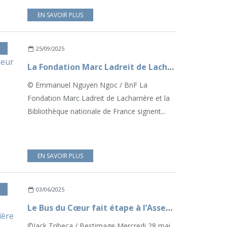
EN SAVOIR PLUS
,
NOS ENGAGEMENTS
25/09/2025
La Fondation Marc Ladreit de Lacharrière et la BnF développent leur partenariat
© Emmanuel Nguyen Ngoc / BnF La
Fondation Marc Ladreit de Lacharrière et la
Bibliothèque nationale de France signent...
EN SAVOIR PLUS
03/06/2025
Le Bus du Cœur fait étape à l’Assemblée avec le soutien de la Fondation Marc Ladreit de Lacharrière
©Jack Tribeca / Bestimage Mercredi 28 mai