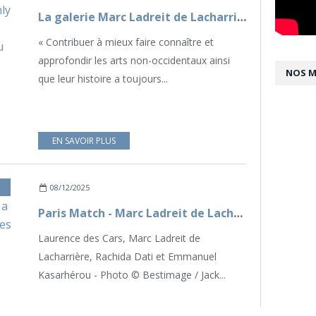
La galerie Marc Ladreit de Lacharrière du musée du quai Branly Jacques Chirac lance l'exposition temporaire 1913 - 1923 : L'Esprit du Temps
« Contribuer à mieux faire connaître et
approfondir les arts non-occidentaux ainsi
NOS 
que leur histoire a toujours...
EN SAVOIR PLUS
08/12/2025
Paris Match - Marc Ladreit de Lacharrière : « L’histoire du monde a toujours été affaire de liens entre les civilisations »
Laurence des Cars, Marc Ladreit de
Lacharrière, Rachida Dati et Emmanuel
Kasarhérou - Photo © Bestimage / Jack...