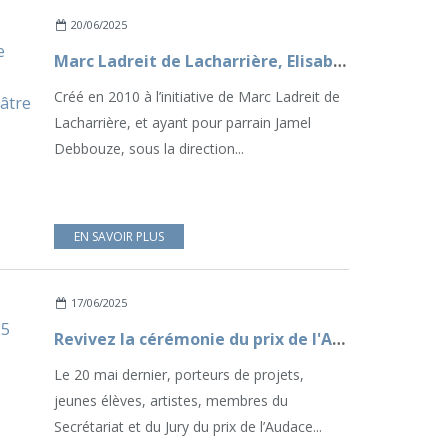
20/06/2025
Marc Ladreit de Lacharrière, Elisabeth Borne et Jamel Debbouze célèbrent les 15 ans du Trophée d’Impro Culture & Diversité au Théâtre Marigny
Créé en 2010 à l’initiative de Marc Ladreit de
Lacharrière, et ayant pour parrain Jamel
Debbouze, sous la direction...
EN SAVOIR PLUS
17/06/2025
Revivez la cérémonie du prix de l'Audace artistique et culturelle 2025
Le 20 mai dernier, porteurs de projets,
jeunes élèves, artistes, membres du
Secrétariat et du Jury du prix de l’Audace...