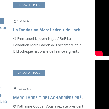
EN SAVOIR PLUS
,
NOS ENGAGEMENTS
25/09/2025
La Fondation Marc Ladreit de Lacharrière et la BnF développent leur partenariat
© Emmanuel Nguyen Ngoc / BnF La
Fondation Marc Ladreit de Lacharrière et la
Bibliothèque nationale de France signent...
EN SAVOIR PLUS
19/09/2025
MARC LADREIT DE LACHARRIÈRE PRÉSIDENT D'HONNEUR DE LA 24e ÉDITION DU PARCOURS DES MONDES – ENTRETIEN
© Katharine Cooper Vous avez été président