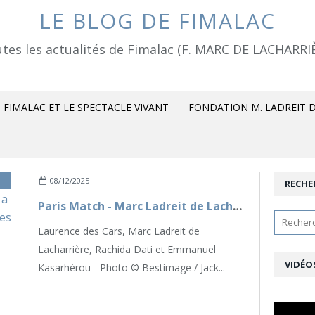
LE BLOG DE FIMALAC
tes les actualités de Fimalac (F. MARC DE LACHARRI
FIMALAC ET LE SPECTACLE VIVANT
FONDATION M. LADREIT D
08/12/2025
RECHE
Paris Match - Marc Ladreit de Lacharrière : « L’histoire du monde a toujours été affaire de liens entre les civilisations »
Laurence des Cars, Marc Ladreit de
Lacharrière, Rachida Dati et Emmanuel
VIDÉO
Kasarhérou - Photo © Bestimage / Jack...